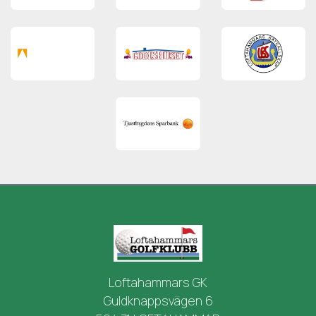
Loftahammars GK
Guldknappsvägen 6