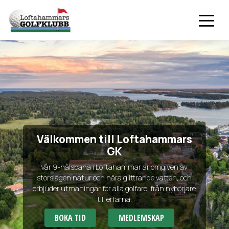
Välkommen till Loftahammars
GK
Vår 9-hålsbana i Loftahammar är omgiven av
storslagen natur och nära glittrande vatten, och
erbjuder utmaningar för alla golfare, från nybörjare
till erfarna.
BOKA TID
MEDLEMSKAP