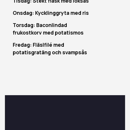
Tisdag: Stekt fläsk med löksås
Onsdag: Kycklinggryta med ris
Torsdag: Baconlindad
frukostkorv med potatismos
Fredag: Fläslfilé med
potatisgratäng och svampsås