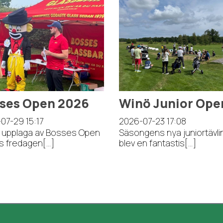
ses Open 2026
Winö Junior Ope
-07-29
15:17
2026-07-23
17:08
 upplaga av Bosses Open
Säsongens nya juniortävli
s fredagen[...]
blev en fantastis[...]