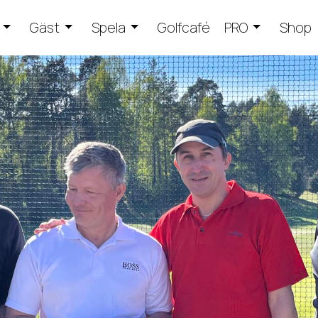
Gäst
Spela
Golfcafé
PRO
Shop