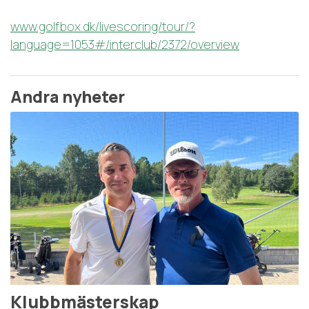
www.golfbox.dk/livescoring/tour/?
language=1053#/interclub/2372/overview
Andra nyheter
Klubbmästerskap